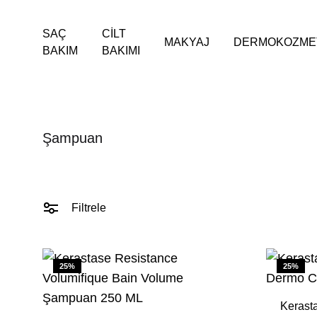
SAÇ
CİLT
MAKYAJ
DERMOKOZME
BAKIM
BAKIMI
ŞAMPUAN
SAÇ 
Şampuan
Yıpranmış Saçlar
Boyalı 
İnce Telli Saçlar
Dalgalı
Filtrele
Boyalı Saçlar
Kıvırcı
25%
25%
Kuru Saçlar
Kerasta