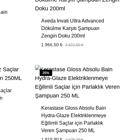
Bain
Aveda Invati Ultra Advanced
Dökülme Karşıtı Şampuan
Zengin Doku 200ml
1.966,50
₺
2.622,00
₺
FAVORILERE
EKLE
FAVORILER
EKLE
25%
açlar
an
Kerastase Gloss Absolu Bain
Hydra-Glaze Elektriklenmeye
Eğilimli Saçlar için Parlaklık
Veren Şampuan 250 ML
FAVORILERE
1.818,90
₺
EKLE
2.425,20
₺