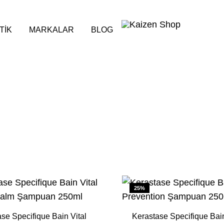
TİK
MARKALAR
BLOG
Kaizen
Güzelliğin
Shop
Ötesinde
KREMI
SAÇ SERUMU
Saçlar
Dökülme Önleyici
 Saçlar
Kuru Saçlar
k Saçlar
Yıpranmış Saçlar
25%
se Specifique Bain Vital
Kerastase Specifique Bai