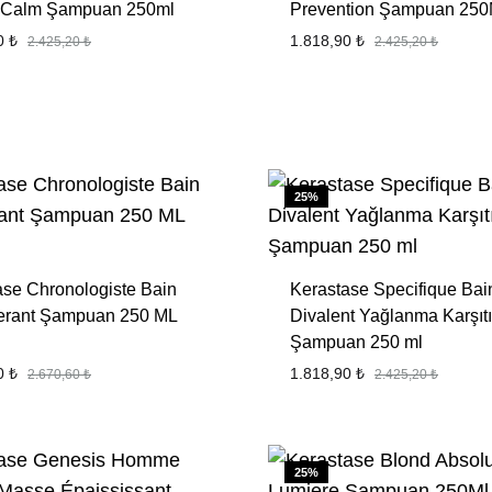
 Calm Şampuan 250ml
Prevention Şampuan 25
& BAKIM
BEYAZ KAMUFLAJ
90
₺
1.818,90
₺
2.425,20
₺
2.425,20
₺
FAVORILERE
EKLE
25%
ase Chronologiste Bain
Kerastase Specifique Bai
rant Şampuan 250 ML
Divalent Yağlanma Karşıtı
Şampuan 250 ml
90
₺
1.818,90
₺
2.670,60
₺
2.425,20
₺
FAVORILERE
EKLE
25%