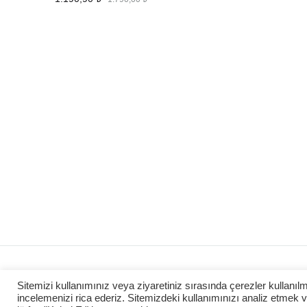
FAVORILERE
EKLE
©2026 Kaizen Shop Üzgünüm, bu
Üyelik Sözleşmesi
Sitemizi kullanımınız veya ziyaretiniz sırasında çerezler kullanıl
site özel olarak ayrılmış!
incelemenizi rica ederiz. Sitemizdeki kullanımınızı analiz etmek ve 