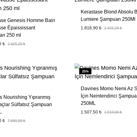
Kerastase Blond Absolu 
Lumiere Şampuan 250Ml
ase Genesis Homme Bain
se Épaississant
1.818,90
₺
2.425,20
₺
n 250 ml
90
₺
2.425,20
₺
FAVORILERE
EKLE
25%
Davines Momo Nemi Az S
İçin Nemlendirici Şampu
s Nourishing Yıpranmış
250ML
açlar Sülfatsız Şampuan
L
1.507,50
₺
2.010,00
₺
00
₺
7.680,00
₺