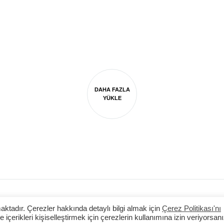
FAVORILERE
EKLE
DAHA FAZLA
YÜKLE
KVKK Aydınlatma Metni
Banka Hesap Bilgileri
İade ve Ga
maktadır. Çerezler hakkında detaylı bilgi almak için
Çerez Politikası'nı
içerikleri kişiselleştirmek için çerezlerin kullanımına izin veriyorsanı