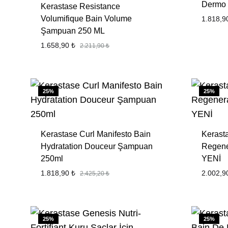
Dermo
Kerastase Resistance
ŞEKILLENDIRICI
BOYA 
Volumifique Bain Volume
1.818,
Şampuan 250 ML
1.658,90
₺
2.211,90
₺
FAVORILERE
EKLE
25%
25%
Kerastase Curl Manifesto Bain
Kerast
Hydratation Douceur Şampuan
Regene
250ml
YENİ
1.818,90
₺
2.002,
2.425,20
₺
FAVORILERE
EKLE
25%
25%