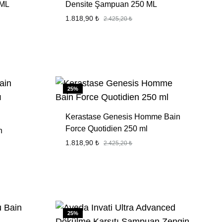
0ML
Densite Şampuan 250 ML
1.818,90
₺
2.425,20
₺
FAVORILERE
FAVORILER
EKLE
EKLE
25%
Kerastase Genesis Homme Bain
Force Quotidien 250 ml
n
1.818,90
₺
2.425,20
₺
FAVORILER
EKLE
FAVORILERE
EKLE
25%