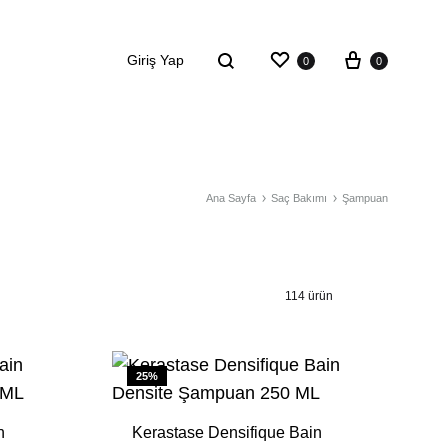
Giriş Yap
0
0
SAÇ MASKESI
Ana Sayfa
Saç Bakımı
Şampuan
Kuru Saçlar
Kalın Telli Saçlar
114 ürün
Hassas Saçlar
25%
n
Kerastase Densifique Bain