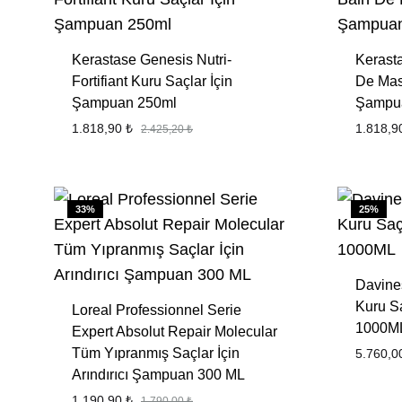
Kerastase Genesis Nutri-
Kerast
Fortifiant Kuru Saçlar İçin
De Mas
Şampuan 250ml
Şampua
1.818,90
₺
1.818,
2.425,20
₺
FAVORILERE
EKLE
33%
25%
Davine
Kuru S
Loreal Professionnel Serie
1000M
Expert Absolut Repair Molecular
Tüm Yıpranmış Saçlar İçin
5.760,
Arındırıcı Şampuan 300 ML
1.190,90
₺
1.790,00
₺