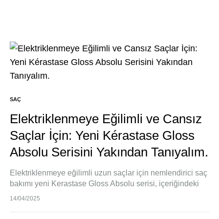
SAÇ
Elektriklenmeye Eğilimli ve Cansız
Saçlar İçin: Yeni Kérastase Gloss
Absolu Serisini Yakından Tanıyalım.
Elektriklenmeye eğilimli uzun saçlar için nemlendirici saç
bakımı yeni Kerastase Gloss Absolu serisi, içeriğindeki
Hyaluronik Asit, Glikolik Asitler ve Yabani Gül Yağı
14/04/2025
sayesinde saçı ağırlaştırmadan kalıcı parlaklık,
pürüzsüzlük ve canlılık…